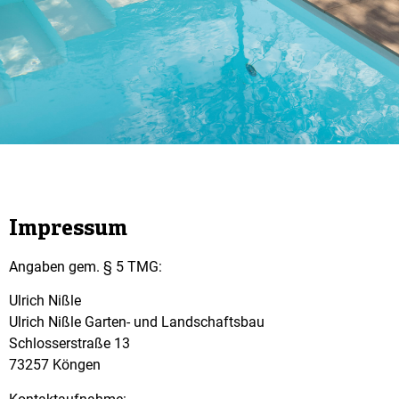
Impressum
Angaben gem. § 5 TMG:
Ulrich Ni
ß
le
Ulrich Ni
ß
le Garten- und Landschaftsbau
Schlosserstra
ß
e 13
73257 Köngen