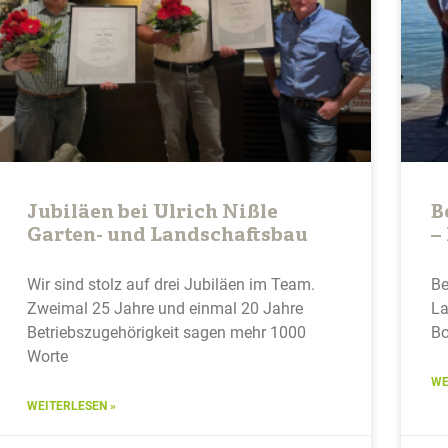
Jubiläen bei Ulrich Nißle
B
Garten- und Landschaftsbau
–
Wir sind stolz auf drei Jubiläen im Team.
Be
Zweimal 25 Jahre und einmal 20 Jahre
La
Betriebszugehörigkeit sagen mehr 1000
Bo
Worte
WE
WEITERLESEN »