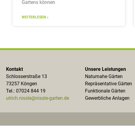
Gartens können
WEITERLESEN »
Kontakt
Unsere Leistungen
Schlosserstraße 13
Naturnahe Gärten
73257 Köngen
Repräsentative Gärten
Tel.: 07024 844 19
Funktionale Gärten
ulrich.nissle@nissle-garten.de
Gewerbliche Anlagen